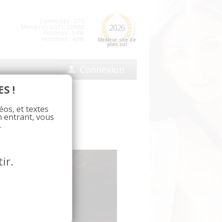
Connectés : 276
2026
Membres actifs: 20680
Femmes : 54%
Hommes : 46%
Meilleur site de
plan cul
Connexion
S !
.jpg
éos, et textes
n entrant, vous
.
ur tromper mon mari
.
ir.