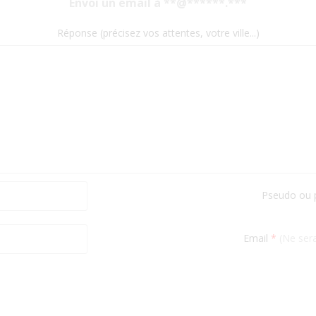
Envoi un email à **@******.***
Réponse (précisez vos attentes, votre ville...)
Pseudo ou
Email
*
(Ne sera