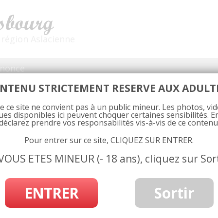
 région Aslacienne
nnonce
NTENU STRICTEMENT RESERVE AUX ADULTE
n-cul-Illkirch-Graffenstaden-3
 ce site ne convient pas à un public mineur. Les photos, vid
s disponibles ici peuvent choquer certaines sensibilités. E
déclarez prendre vos responsabilités vis-à-vis de ce contenu
024
at
919 × 919
in
Annonce coquine Illkirch-Graffenstaden – je suis ici po
Pour entrer sur ce site, CLIQUEZ SUR ENTRER.
 VOUS ETES MINEUR (- 18 ans), cliquez sur Sort
ENTRER
Sortir